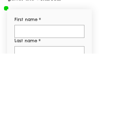
First name
*
Last name
*
Email
*
Phone
*
Yes, subscribe me to 
your newsletter.
*
Submit