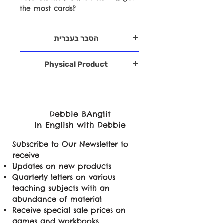
the most cards?
הסבר בעברית
מלחמה פעלים בעבר
Physical Product
מחפשים משחק קצת יותר תחרותי? V2
BATTLE הוא קרב מושלם בשבילכם
בדומה למשחק "מלחמה" המוכר, במקום
מספרים, יש פה קלפי פעלים בזמן עבר.
מניחים את הקלפים ומי שיש לו את המספר
Debbie BAnglit
הגבוה יותר מקבל את הקלפים וגם אומר
In English with Debbie
משפט באנגלית בעבר. עם יוצאים שני
קלפים באותו מספר מכריזים מלחמה!
Subscribe to Our Newsletter to
למה זה משחק מעולה?
receive
הילדים מתרגלים המון פעלים בזמן עבר
Updates on new products
בצורה תחרותית ומהנה.
Quarterly letters on various
המשחק מהיר ודינמי, מה שמושך ילדים
teaching subjects with an
בגילאים האלה.
abundance of material
דרך התחרות, הם לומדים וזוכרים את צורת
Receive special sale prices on
העבר של פעלים בצורה טובה יותר.
games and workbooks